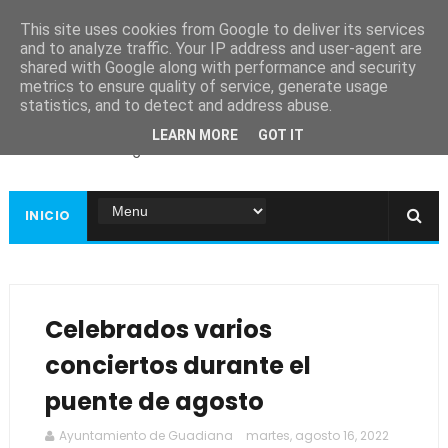
This site uses cookies from Google to deliver its services
and to analyze traffic. Your IP address and user-agent are
shared with Google along with performance and security
metrics to ensure quality of service, generate usage
Ayuntamiento de
statistics, and to detect and address abuse.
Guadiana
LEARN MORE
GOT IT
Página web oficial
INICIO
Celebrados varios
conciertos durante el
puente de agosto
Ayuntamiento de Guadiana
martes, agosto 16, 2022