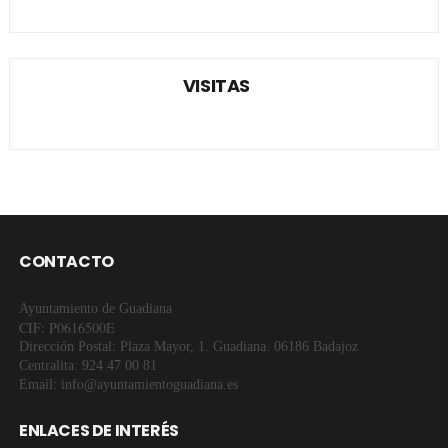
VISITAS
CONTACTO
Ayuntamiento de Guadiana
CIF: P0616500E
Dirección Postal: Plaza Mayor, 1. Guadiana. 06186 Badajoz
Centralita: 924 47 00 81
Email: info@ayuntamientoguadiana.es
ENLACES DE INTERÉS