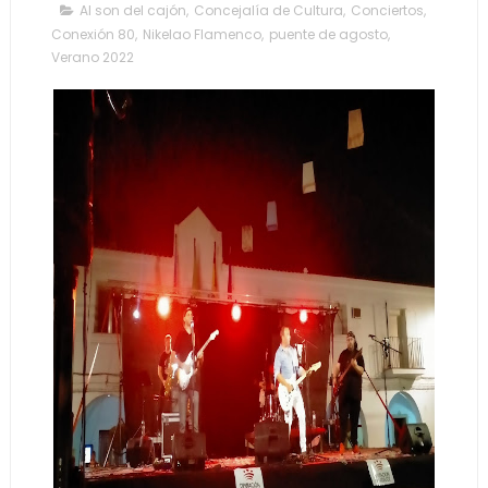
Al son del cajón
,
Concejalía de Cultura
,
Conciertos
,
Conexión 80
,
Nikelao Flamenco
,
puente de agosto
,
Verano 2022