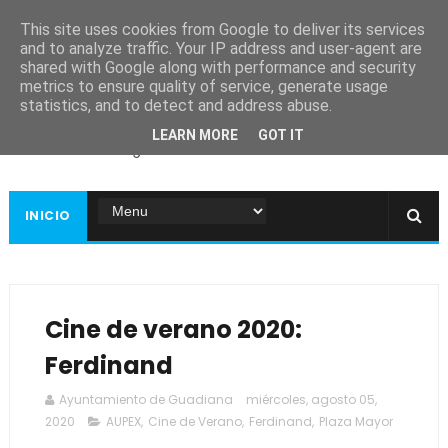
This site uses cookies from Google to deliver its services
and to analyze traffic. Your IP address and user-agent are
shared with Google along with performance and security
metrics to ensure quality of service, generate usage
Ayuntamiento de
statistics, and to detect and address abuse.
Guadiana
LEARN MORE
GOT IT
Página web oficial
INICIO
Cine de verano 2020:
Ferdinand
Ayuntamiento de Guadiana
miércoles, agosto 05,
2020
AUPEX
,
Cine de Verano
,
Ferdinand
,
Plaza Mayor