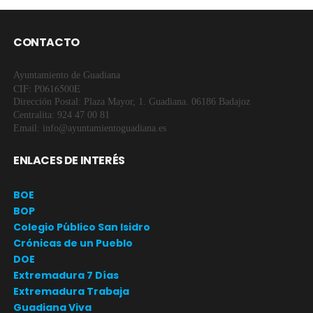
CONTACTO
Ayuntamiento de Guadiana
CIF: P0616500E
Dirección Postal: Plaza Mayor, 1. Guadiana. 06186 Badajoz
Centralita: 924 47 00 81
Email: info@ayuntamientoguadiana.es
ENLACES DE INTERÉS
BOE
BOP
Colegio Público San Isidro
Crónicas de un Pueblo
DOE
Extremadura 7 Días
Extremadura Trabaja
Guadiana Viva