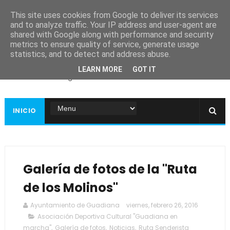
This site uses cookies from Google to deliver its services
and to analyze traffic. Your IP address and user-agent are
shared with Google along with performance and security
metrics to ensure quality of service, generate usage
Ayuntamiento de
statistics, and to detect and address abuse.
Guadiana
LEARN MORE
GOT IT
Página web oficial
INICIO
Galería de fotos de la "Ruta
de los Molinos"
Ayuntamiento de Guadiana
viernes, febrero 26, 2016
Asociación Deportiva Cultural "Guadiana en
marcha"
,
Galería de fotos
,
Noticias
,
Ruta Senderista