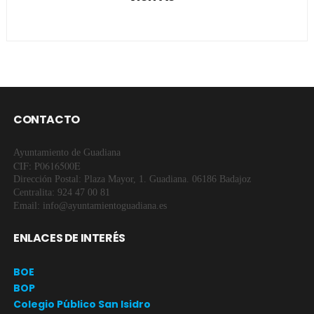
CONTACTO
Ayuntamiento de Guadiana
CIF: P0616500E
Dirección Postal: Plaza Mayor, 1. Guadiana. 06186 Badajoz
Centralita: 924 47 00 81
Email: info@ayuntamientoguadiana.es
ENLACES DE INTERÉS
BOE
BOP
Colegio Público San Isidro