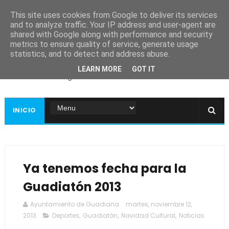
This site uses cookies from Google to deliver its services
and to analyze traffic. Your IP address and user-agent are
shared with Google along with performance and security
metrics to ensure quality of service, generate usage
Ayuntamiento de
statistics, and to detect and address abuse.
Guadiana
LEARN MORE
GOT IT
Página web oficial
INICIO
Ya tenemos fecha para la
Guadiatón 2013
Ayuntamiento de Guadiana
martes, noviembre 12,
2013
Deportes
,
Guadiatón
,
Navidad Cultural
,
Noticias