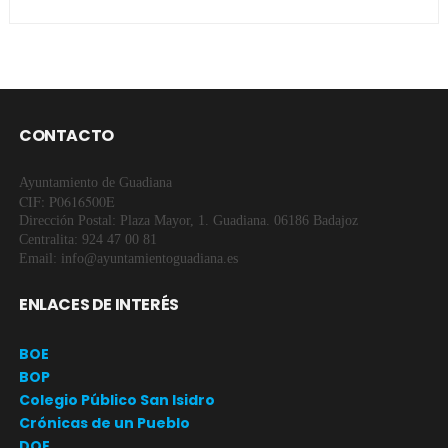
CONTACTO
Ayuntamiento de Guadiana
CIF: P0616500E
Dirección Postal: Plaza Mayor, 1. Guadiana. 06186 Badajoz
Centralita: 924 47 00 81
Email: info@ayuntamientoguadiana.es
ENLACES DE INTERÉS
BOE
BOP
Colegio Público San Isidro
Crónicas de un Pueblo
DOE