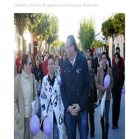
Género
,
María Ángeles Ibarra Moya
,
Noticias