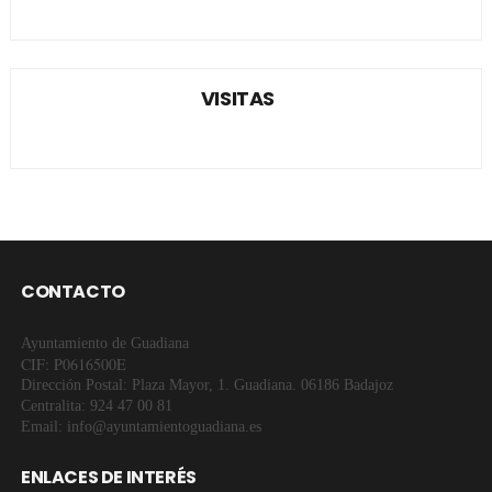
VISITAS
CONTACTO
Ayuntamiento de Guadiana
CIF: P0616500E
Dirección Postal: Plaza Mayor, 1. Guadiana. 06186 Badajoz
Centralita: 924 47 00 81
Email: info@ayuntamientoguadiana.es
ENLACES DE INTERÉS