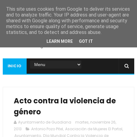
This site uses cookies from Google to deliver its services
and to analyze traffic. Your IP address and user-agent are
shared with Google along with performance and security
metrics to ensure quality of service, generate usage
Ayuntamiento de
statistics, and to detect and address abuse.
Guadiana
LEARN MORE
GOT IT
Página web oficial
INICIO
Acto contra la violencia de
género
Ayuntamiento de Guadiana
martes, noviembre 26,
2013
Antonio Pozo Pitel
,
Asociación de Mujeres El Portal
,
Ayuntamiento
,
Día Mundial Contra la Violencia de