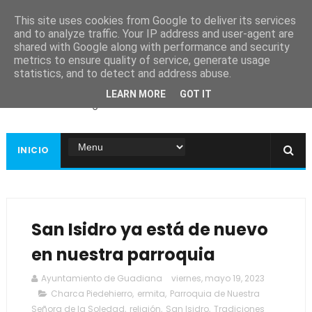
This site uses cookies from Google to deliver its services
and to analyze traffic. Your IP address and user-agent are
shared with Google along with performance and security
metrics to ensure quality of service, generate usage
Ayuntamiento de
statistics, and to detect and address abuse.
Guadiana
LEARN MORE
GOT IT
Página web oficial
INICIO
San Isidro ya está de nuevo
en nuestra parroquia
Ayuntamiento de Guadiana
viernes, mayo 19, 2023
Charca Piedehierro
,
ermita
,
Parroquia de Nuestra
Señora de la Soledad
,
religión
,
San Isidro
,
Tradiciones