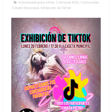
Actividades para niños
,
Carnaval 2023
,
Carnavales
,
Caseta Municipal
,
Exhibición de TikTok