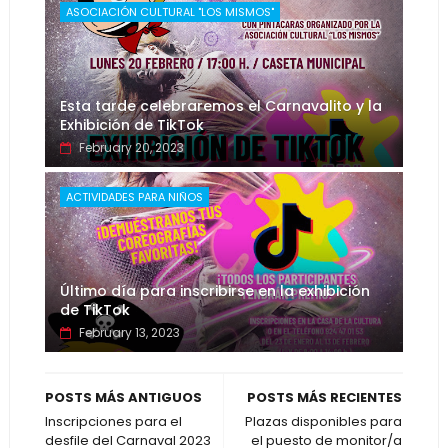
ASOCIACIÓN CULTURAL "LOS MISMOS"
Esta tarde celebraremos el Carnavalito y la
Exhibición de TikTok
February 20, 2023
ACTIVIDADES PARA NIÑOS
Último día para inscribirse en la exhibición
de TikTok
February 13, 2023
POSTS MÁS ANTIGUOS
POSTS MÁS RECIENTES
Inscripciones para el
Plazas disponibles para
desfile del Carnaval 2023
el puesto de monitor/a