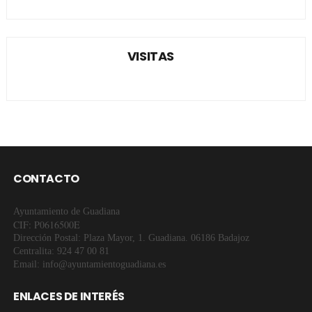
VISITAS
CONTACTO
Ayuntamiento de Guadiana
CIF: P0616500E
Dirección Postal: Plaza Mayor, 1. Guadiana. 06186 Badajoz
Centralita: 924 47 00 81
Email: info@ayuntamientoguadiana.es
ENLACES DE INTERÉS