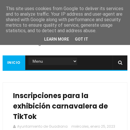
This site uses cookies from Google to deliver its services
and to analyze traffic. Your IP address and user-agent are
shared with Google along with performance and security
metrics to ensure quality of service, generate usage
Ayuntamiento de
statistics, and to detect and address abuse.
Guadiana
LEARN MORE
GOT IT
Página web oficial
INICIO
Inscripciones para la
exhibición carnavalera de
TikTok
Ayuntamiento de Guadiana
miércoles, enero 25, 2023