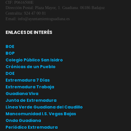
CIF: P0616500E
Dirección Postal: Plaza Mayor, 1. Guadiana. 06186 Badajoz
Centralita: 924 47 00 81
Email: info@ayuntamientoguadiana.es
ENLACES DE INTERÉS
BOE
BOP
Colegio Público San Isidro
Crónicas de un Pueblo
DOE
Extremadura 7 Días
Extremadura Trabaja
Guadiana Viva
Junta de Extremadura
Línea Verde Guadiana del Caudillo
Mancomunidad I.S. Vegas Bajas
Onda Guadiana
Periódico Extremadura