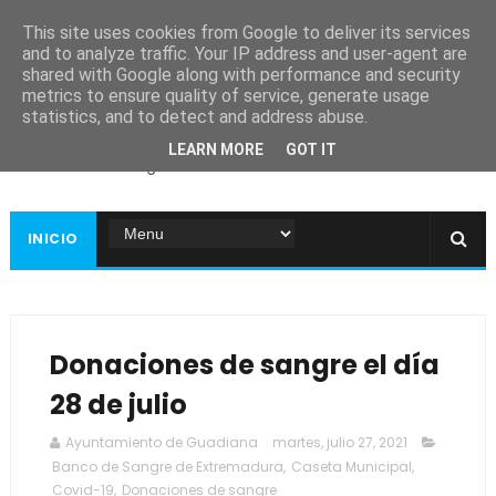
This site uses cookies from Google to deliver its services
and to analyze traffic. Your IP address and user-agent are
shared with Google along with performance and security
metrics to ensure quality of service, generate usage
Ayuntamiento de
statistics, and to detect and address abuse.
Guadiana
LEARN MORE
GOT IT
Página web oficial
INICIO
Donaciones de sangre el día
28 de julio
Ayuntamiento de Guadiana
martes, julio 27, 2021
Banco de Sangre de Extremadura
,
Caseta Municipal
,
Covid-19
,
Donaciones de sangre