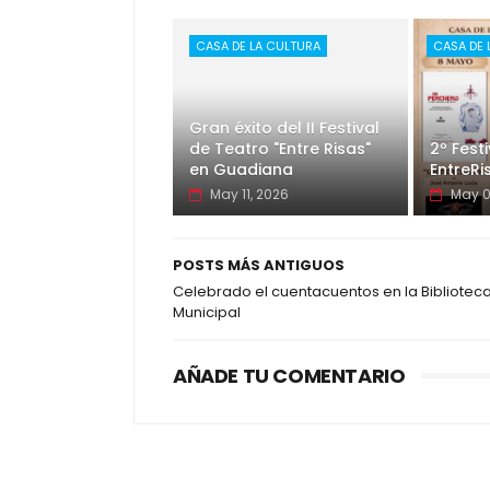
CASA DE LA CULTURA
CASA DE 
Gran éxito del II Festival
de Teatro "Entre Risas"
2º Fest
en Guadiana
EntreRi
May 11, 2026
May 0
POSTS MÁS ANTIGUOS
Celebrado el cuentacuentos en la Bibliotec
Municipal
AÑADE TU COMENTARIO