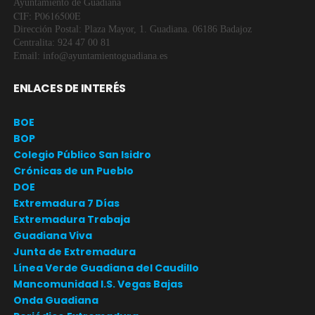
Ayuntamiento de Guadiana
CIF: P0616500E
Dirección Postal: Plaza Mayor, 1. Guadiana. 06186 Badajoz
Centralita: 924 47 00 81
Email: info@ayuntamientoguadiana.es
ENLACES DE INTERÉS
BOE
BOP
Colegio Público San Isidro
Crónicas de un Pueblo
DOE
Extremadura 7 Días
Extremadura Trabaja
Guadiana Viva
Junta de Extremadura
Línea Verde Guadiana del Caudillo
Mancomunidad I.S. Vegas Bajas
Onda Guadiana