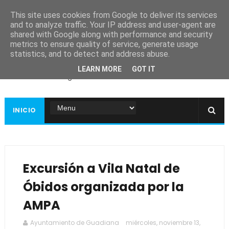
This site uses cookies from Google to deliver its services
and to analyze traffic. Your IP address and user-agent are
shared with Google along with performance and security
metrics to ensure quality of service, generate usage
Ayuntamiento de
statistics, and to detect and address abuse.
Guadiana
LEARN MORE
GOT IT
Página web oficial
INICIO
Excursión a Vila Natal de
Óbidos organizada por la
AMPA
Ayuntamiento de Guadiana
miércoles, noviembre 13,