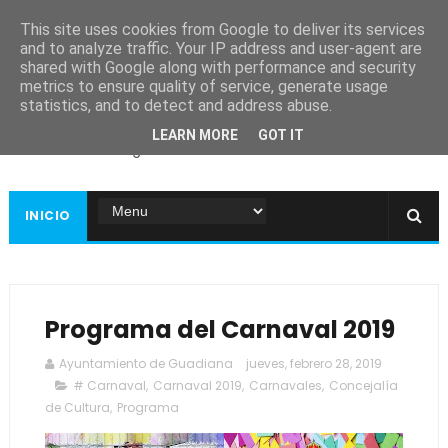
This site uses cookies from Google to deliver its services
and to analyze traffic. Your IP address and user-agent are
shared with Google along with performance and security
metrics to ensure quality of service, generate usage
Ayuntamiento de
statistics, and to detect and address abuse.
Guadiana
LEARN MORE
GOT IT
Página web oficial
INICIO
Programa del Carnaval 2019
Ayuntamiento de Guadiana
jueves, febrero 28, 2019
# Carnaval
,
Carnaval 2019
,
Carnavales
,
Concejalía
de Cultura
,
Programa