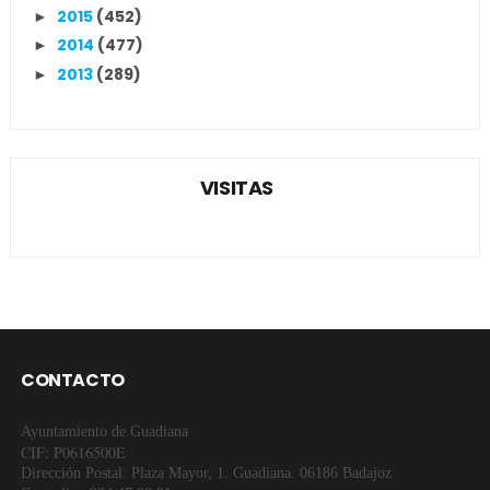
2015
(452)
►
2014
(477)
►
2013
(289)
►
VISITAS
CONTACTO
Ayuntamiento de Guadiana
CIF: P0616500E
Dirección Postal: Plaza Mayor, 1. Guadiana. 06186 Badajoz