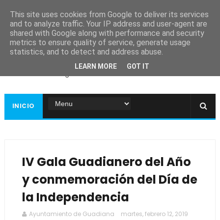
This site uses cookies from Google to deliver its services
and to analyze traffic. Your IP address and user-agent are
shared with Google along with performance and security
metrics to ensure quality of service, generate usage
Ayuntamiento de
statistics, and to detect and address abuse.
Guadiana
LEARN MORE
GOT IT
Página web oficial
INICIO
IV Gala Guadianero del Año
y conmemoración del Día de
la Independencia
Ayuntamiento de Guadiana
martes, febrero 12, 2019