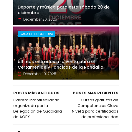
Deporte y música para este sábado 20 de
diciembre
December 20, 2025
CASA DE LA CULTURA
Últimas entradas a la venta para el
Certamen de Villancicos de la Rondalla
December 19, 2025
POSTS MÁS ANTIGUOS
POSTS MÁS RECIENTES
Carrera infantil solidaria
Cursos gratuitos de
organizada por la
Competencias Clave
Delegación de Guadiana
Nivel 2 para certificados
de AOEX
de profesionalidad