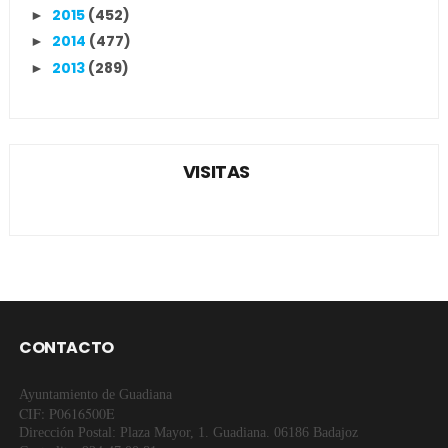
2015
(452)
►
2014
(477)
►
2013
(289)
►
VISITAS
CONTACTO
Ayuntamiento de Guadiana
CIF: P0616500E
Dirección Postal: Plaza Mayor, 1. Guadiana. 06186 Badajoz