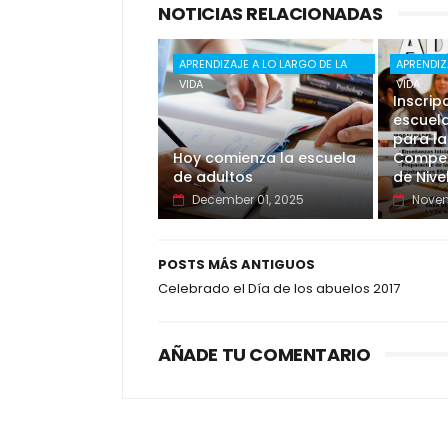
NOTICIAS RELACIONADAS
APRENDIZAJE A LO LARGO DE LA
APRENDIZ
VIDA
VIDA
Inscrip
escuela
para la
Hoy comienza la escuela
Compet
de adultos
de Nive
December 01, 2025
Novem
POSTS MÁS ANTIGUOS
Celebrado el Día de los abuelos 2017
AÑADE TU COMENTARIO