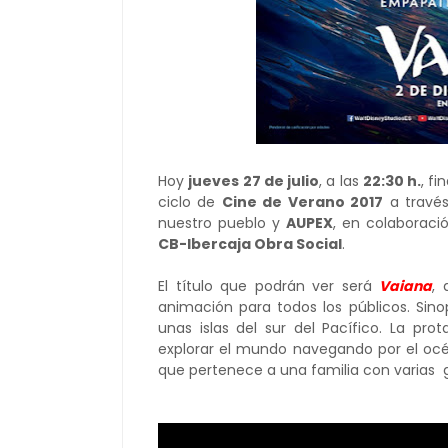
Hoy
jueves 27 de julio
, a las
22:30 h.
, fi
ciclo de
Cine de Verano 2017
a travé
nuestro pueblo y
AUPEX
, en colaboraci
CB-Ibercaja Obra Social
.
El título que podrán ver será
Vaiana
, 
animación para todos los públicos. Sinop
unas islas del sur del Pacífico. La pro
explorar el mundo navegando por el océa
que pertenece a una familia con varias 