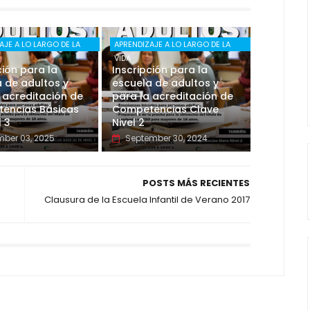
AJE A LO LARGO DE LA
APRENDIZAJE A LO LARGO DE LA
VIDA
ción para la
Inscripción para la
 de adultos y
escuela de adultos y
 acreditación de
para la acreditación de
encias Básicas
Competencias Clave
l 3
Nivel 2
ber 03, 2025
September 30, 2024
POSTS MÁS RECIENTES
Clausura de la Escuela Infantil de Verano 2017