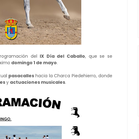
programación del
IX Día del Caballo
, que se se
óximo
domingo 1 de mayo
.
tual
pasacalles
hacia la Charca Piedehierro, donde
nes
y
actuaciones musicales
.