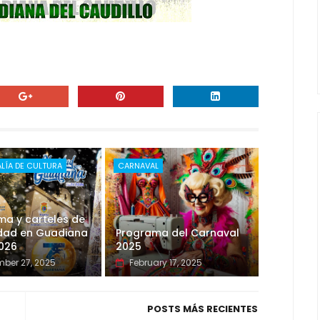
LÍA DE CULTURA
CARNAVAL
ma y carteles de
idad en Guadiana
Programa del Carnaval
026
2025
ber 27, 2025
February 17, 2025
POSTS MÁS RECIENTES