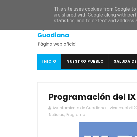
INICIO
SEDE ELECTRÓNICA
PORTAL DE TRANSPARENCI
This site uses cookies from Google to d
are shared with Google along with perf
statistics, and to detect and address 
Ayuntamiento de
Guadiana
Página web oficial
INICIO
NUESTRO PUEBLO
SALUDA DE
Programación del IX 
Ayuntamiento de Guadiana
viernes, abril 2
Noticias
,
Programa