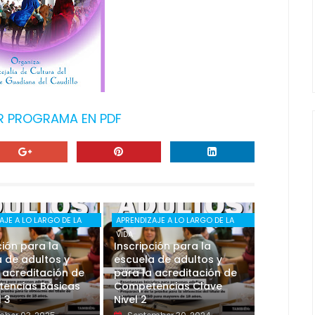
 PROGRAMA EN PDF
AJE A LO LARGO DE LA
APRENDIZAJE A LO LARGO DE LA
VIDA
ción para la
Inscripción para la
 de adultos y
escuela de adultos y
 acreditación de
para la acreditación de
encias Básicas
Competencias Clave
l 3
Nivel 2