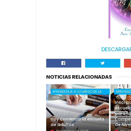
DESCARGAR
NOTICIAS RELACIONADAS
APRENDIZAJE A LO LARGO DE LA
APRENDIZ
VIDA
VIDA
Inscrip
escuela
para la
Hoy comienza la escuela
Compet
de adultos
de Nive