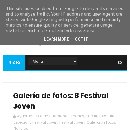
This site uses cookies from Google to deliver its services
and to analyze traffic. Your IP address and user-agent are
shared with Google along with performance and security
metrics to ensure quality of service, generate usage
Ayuntamiento de
statistics, and to detect and address abuse.
Guadiana
LEARN MORE
GOT IT
Página web oficial
INICIO
Galería de fotos: 8 Festival
Joven
Ayuntamiento de Guadiana
martes, julio 14, 2015
Especial 8 Festival Joven
,
Festival Joven
,
Galería de fotos
,
Noticias