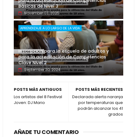
para la acreditación de Competencias
Básicas de Nivel 3
November 03, 2025
APRENDIZAJE A LO LARGO DE LA VIDA
Inscripción para la escuela de adultos y
para la acreditación de Competencias
Clave Nivel 2
September 30, 2024
POSTS MÁS ANTIGUOS
POSTS MÁS RECIENTES
Los artistas del 8 Festival
Declarada alerta naranja
Joven: DJ Mario
por temperaturas que
podrán alcanzar los 41
grados
AÑADE TU COMENTARIO