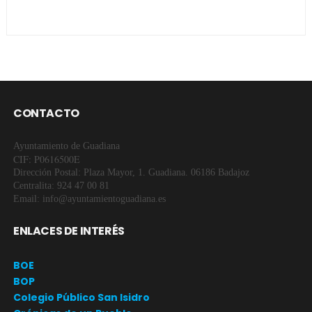
CONTACTO
Ayuntamiento de Guadiana
CIF: P0616500E
Dirección Postal: Plaza Mayor, 1. Guadiana. 06186 Badajoz
Centralita: 924 47 00 81
Email: info@ayuntamientoguadiana.es
ENLACES DE INTERÉS
BOE
BOP
Colegio Público San Isidro