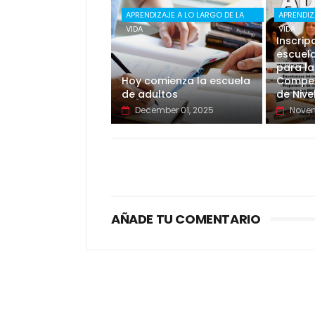
APRENDIZAJE A LO LARGO DE LA
APRENDIZ
VIDA
VIDA
Inscrip
escuela
para la
Hoy comienza la escuela
Compet
de adultos
de Nive
December 01, 2025
Novem
AÑADE TU COMENTARIO