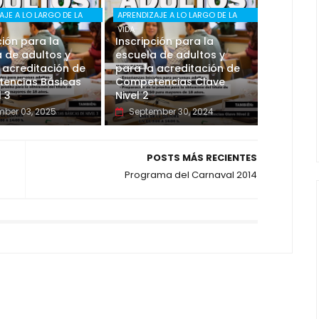
AJE A LO LARGO DE LA
APRENDIZAJE A LO LARGO DE LA
VIDA
ción para la
Inscripción para la
 de adultos y
escuela de adultos y
 acreditación de
para la acreditación de
encias Básicas
Competencias Clave
l 3
Nivel 2
ber 03, 2025
September 30, 2024
POSTS MÁS RECIENTES
Programa del Carnaval 2014