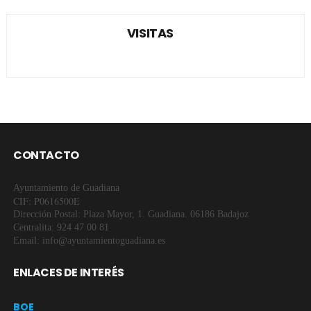
VISITAS
CONTACTO
Ayuntamiento de Guadiana
CIF: P0616500E
Dirección Postal: Plaza Mayor, 1. Guadiana. 06186 Badajoz
Centralita: 924 47 00 81
Email: info@ayuntamientoguadiana.es
ENLACES DE INTERÉS
BOE