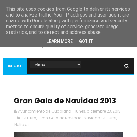
This site uses cookies from Google to deliver its services
and to analyze traffic. Your IP address and user-agent are
shared with Google along with performance and security
metrics to ensure quality of service, generate usage
Ayuntamiento de
statistics, and to detect and address abuse.
Guadiana
LEARN MORE
GOT IT
Página web oficial
INICIO
Gran Gala de Navidad 2013
Ayuntamiento de Guadiana
lunes, diciembre 23, 2013
Cultura
,
Gran Gala de Navidad
,
Navidad Cultural
,
Noticias