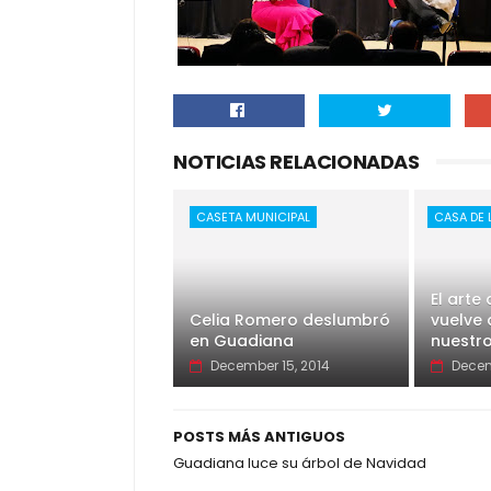
NOTICIAS RELACIONADAS
CASETA MUNICIPAL
CASA DE 
El art
Celia Romero deslumbró
vuelve 
en Guadiana
nuestr
December 15, 2014
Decem
POSTS MÁS ANTIGUOS
Guadiana luce su árbol de Navidad