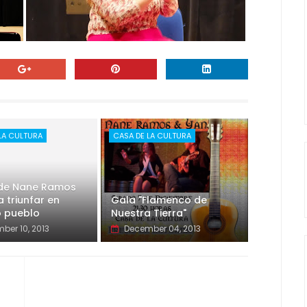
LA CULTURA
CASA DE LA CULTURA
e de Nane Ramos
a triunfar en
Gala "Flamenco de
o pueblo
Nuestra Tierra"
ber 10, 2013
December 04, 2013