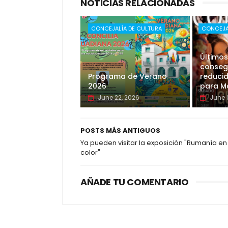
NOTICIAS RELACIONADAS
CONCEJALÍA DE CULTURA
CONCEJA
Últimos
consegu
Programa de Verano
reducid
2026
para Ma
June 22, 2026
June 
POSTS MÁS ANTIGUOS
Ya pueden visitar la exposición "Rumanía en
color"
AÑADE TU COMENTARIO