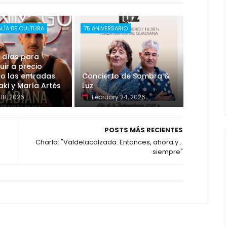
LÍA DE CULTURA
75 ANIVERSARIO
 días para
ir a precio
o las entradas
Concierto de Sombra &
ki y María Artés
Luz
08, 2026
February 24, 2026
POSTS MÁS RECIENTES
Charla: "Valdelacalzada: Entonces, ahora y...
siempre"