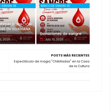
E SANGRE DE
BANCO DE SANGRE DE
DURA
EXTREMADURA
CUERDA! DONACIÓN
GRE EN GUADIANA
Donaciones de sangre
2, 2026
July 10, 2026
POSTS MÁS RECIENTES
.
Espectáculo de magia "Chikilladas" en la Casa
de la Cultura