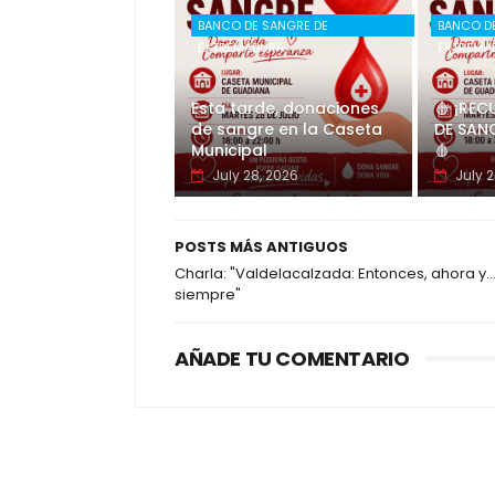
BANCO DE SANGRE DE
BANCO D
EXTREMADURA
EXTREMA
Esta tarde, donaciones
🩸 ¡RE
de sangre en la Caseta
DE SAN
Municipal
🩸
July 28, 2026
July 2
POSTS MÁS ANTIGUOS
Charla: "Valdelacalzada: Entonces, ahora y..
siempre"
AÑADE TU COMENTARIO