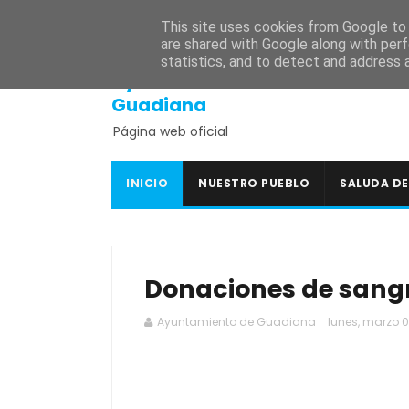
INICIO
SEDE ELECTRÓNICA
PORTAL DE TRANSPARENCI
This site uses cookies from Google to d
are shared with Google along with perf
statistics, and to detect and address 
Ayuntamiento de
Guadiana
Página web oficial
INICIO
NUESTRO PUEBLO
SALUDA DE
Donaciones de sangr
Ayuntamiento de Guadiana
lunes, marzo 0