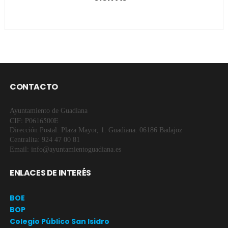
CONTACTO
Ayuntamiento de Guadiana
CIF: P0616500E
Dirección Postal: Plaza Mayor, 1. Guadiana. 06186 Badajoz
Centralita: 924 47 00 81
Email: info@ayuntamientoguadiana.es
ENLACES DE INTERÉS
BOE
BOP
Colegio Público San Isidro