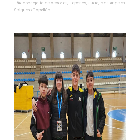
concejalía de deportes
,
Deportes
,
Judo
,
Mari Ángeles
Salguero Capellán