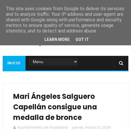
This site uses cookies from Google to deliver its services
and to analyze traffic. Your IP address and user-agent are
shared with Google along with performance and security
metrics to ensure quality of service, generate usage
Ayuntamiento de
statistics, and to detect and address abuse.
Guadiana
LEARN MORE
GOT IT
Página web oficial
INICIO
Mari Ángeles Salguero
Capellán consigue una
medalla de bronce
Ayuntamiento de Guadiana
jueves, marzo 21, 2024