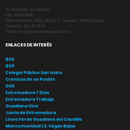
Ayuntamiento de Guadiana
CIF: P0616500E
Dirección Postal: Plaza Mayor, 1. Guadiana. 06186 Badajoz
Centralita: 924 47 00 81
Email: info@ayuntamientoguadiana.es
ENLACES DE INTERÉS
BOE
BOP
Colegio Público San Isidro
Crónicas de un Pueblo
DOE
Extremadura 7 Días
Extremadura Trabaja
Guadiana Viva
Junta de Extremadura
Línea Verde Guadiana del Caudillo
Mancomunidad I.S. Vegas Bajas