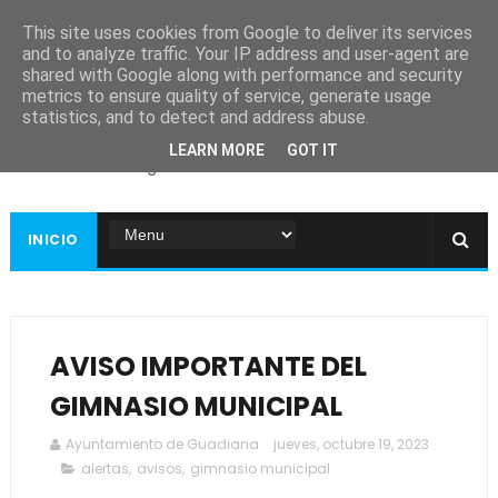
This site uses cookies from Google to deliver its services
and to analyze traffic. Your IP address and user-agent are
shared with Google along with performance and security
metrics to ensure quality of service, generate usage
Ayuntamiento de
statistics, and to detect and address abuse.
Guadiana
LEARN MORE
GOT IT
Página web oficial
INICIO
AVISO IMPORTANTE DEL
GIMNASIO MUNICIPAL
Ayuntamiento de Guadiana
jueves, octubre 19, 2023
alertas
,
avisos
,
gimnasio municipal