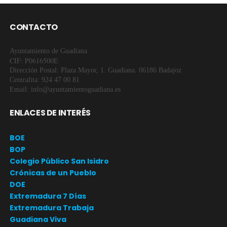
CONTACTO
Ayuntamiento de Guadiana
CIF: P0616500E
Dirección Postal: Plaza Mayor, 1. Guadiana. 06186 Badajoz
Centralita: 924 47 00 81
Email: info@ayuntamientoguadiana.es
ENLACES DE INTERÉS
BOE
BOP
Colegio Público San Isidro
Crónicas de un Pueblo
DOE
Extremadura 7 Días
Extremadura Trabaja
Guadiana Viva