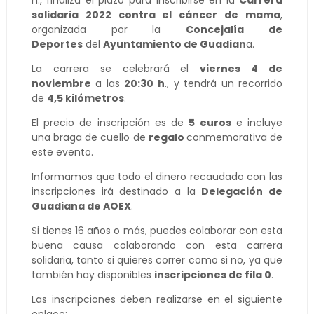
h., finaliza el plazo para inscribirse en la
Carrera
solidaria 2022 contra el cáncer de mama
,
organizada por la
Concejalía de
Deportes
del
Ayuntamiento de Guadian
a.
La carrera se celebrará el
viernes 4 de
noviembre
a las
20:30 h
., y tendrá un recorrido
de
4,5 kilómetros
.
El precio de inscripción es de
5 euros
e incluye
una braga de cuello de
regalo
conmemorativa de
este evento.
Informamos que todo el dinero recaudado con las
inscripciones irá destinado a la
Delegación de
Guadiana de AOEX
.
Si tienes 16 años o más, puedes colaborar con esta
buena causa colaborando con esta carrera
solidaria, tanto si quieres correr como si no, ya que
también hay disponibles
inscripciones de fila 0
.
Las inscripciones deben realizarse en el siguiente