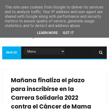
This site uses cookies from Google to deliver its services
and to analyze traffic. Your IP address and user-agent are
shared with Google along with performance and security
metrics to ensure quality of service, generate usage
Ayuntamiento de
statistics, and to detect and address abuse.
Guadiana
LEARN MORE
GOT IT
Página web oficial
INICIO
Mañana finaliza el plazo
para inscribirse en la
Carrera Solidaria 2022
contra el Cáncer de Mama