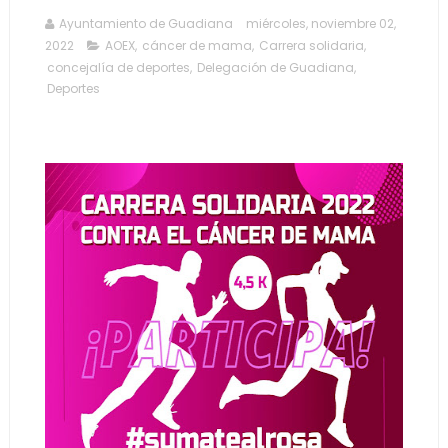
Ayuntamiento de Guadiana
miércoles, noviembre 02,
2022
AOEX
,
cáncer de mama
,
Carrera solidaria
,
concejalía de deportes
,
Delegación de Guadiana
,
Deportes