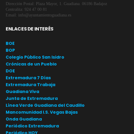
Dirección Postal: Plaza Mayor, 1. Guadiana. 06186 Badajoz
Centralita: 924 47 00 81
Email: info@ayuntamientoguadiana.es
ENLACES DE INTERÉS
BOE
BOP
Colegio Público San Isidro
Crónicas de un Pueblo
DOE
Extremadura 7 Días
Extremadura Trabaja
Guadiana Viva
Junta de Extremadura
Línea Verde Guadiana del Caudillo
Mancomunidad I.S. Vegas Bajas
Onda Guadiana
Periódico Extremadura
Periódico HOY