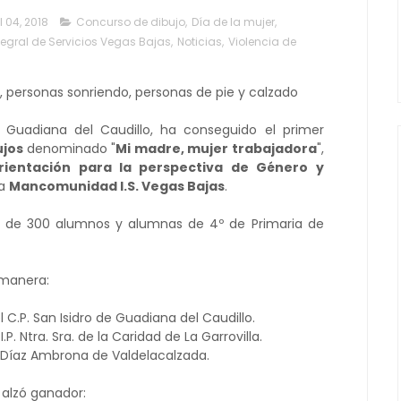
l 04, 2018
Concurso de dibujo
,
Día de la mujer
,
gral de Servicios Vegas Bajas
,
Noticias
,
Violencia de
e Guadiana del Caudillo, ha conseguido el primer
ujos
denominado "
Mi madre, mujer trabajadora
",
ientación para la perspectiva de Género y
la
Mancomunidad I.S. Vegas Bajas
.
s de 300 alumnos y alumnas de 4º de Primaria de
 manera:
C.P. San Isidro de Guadiana del Caudillo.
P. Ntra. Sra. de la Caridad de La Garrovilla.
fo Díaz Ambrona de Valdelacalzada.
 alzó ganador: