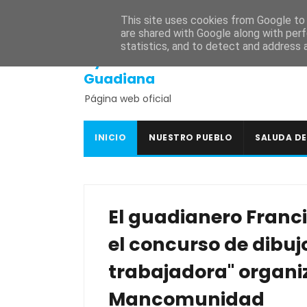
INICIO
SEDE ELECTRÓNICA
PORTAL DE TRANSPARENCI
This site uses cookies from Google to d
are shared with Google along with perf
statistics, and to detect and address 
Ayuntamiento de
Guadiana
Página web oficial
INICIO
NUESTRO PUEBLO
SALUDA DE
El guadianero Franc
el concurso de dibuj
trabajadora" organi
Mancomunidad