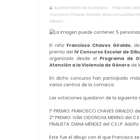
Ayuntamiento de Guadiana
miércoles, abri
Francisco Chaves Giraldo
,
Mancomunidad Inte
Género
El niño
Francisco Chaves Giraldo
, d
premio del
IV Concurso Escolar de Dib
organizado desde el
Programa de Or
Atención a la Violencia de Género
de 
En dicho concurso han participado má
varios centros de la comarca.
Las votaciones quedaron de la siguiente
1º PREMIO: FRANCISCO CHAVES GIRALDO del 
2º PREMIO: IVÁN CIDONCHA MERINO del C.E.I.
FINALISTA: DIANA MÉNDEZ del C.E.I.P. Adol
Este fue el dibujo con el que Francisco se