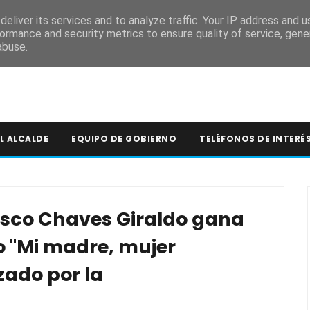
A
eliver its services and to analyze traffic. Your IP address and 
ormance and security metrics to ensure quality of service, gen
abuse.
L ALCALDE
EQUIPO DE GOBIERNO
TELÉFONOS DE INTERÉ
isco Chaves Giraldo gana
o "Mi madre, mujer
zado por la