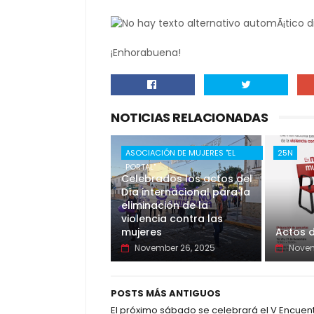
¡Enhorabuena!
NOTICIAS RELACIONADAS
ASOCIACIÓN DE MUJERES "EL
25N
PORTAL"
Celebrados los actos del
Día internacional para la
eliminación de la
violencia contra las
mujeres
Actos d
November 26, 2025
Novem
POSTS MÁS ANTIGUOS
El próximo sábado se celebrará el V Encuen