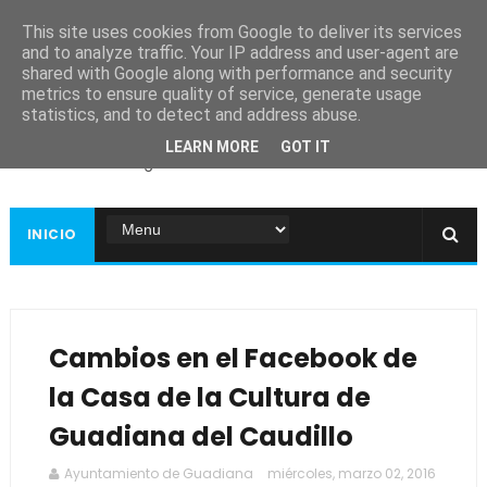
This site uses cookies from Google to deliver its services
and to analyze traffic. Your IP address and user-agent are
shared with Google along with performance and security
metrics to ensure quality of service, generate usage
Ayuntamiento de
statistics, and to detect and address abuse.
Guadiana
LEARN MORE
GOT IT
Página web oficial
INICIO
Cambios en el Facebook de
la Casa de la Cultura de
Guadiana del Caudillo
Ayuntamiento de Guadiana
miércoles, marzo 02, 2016