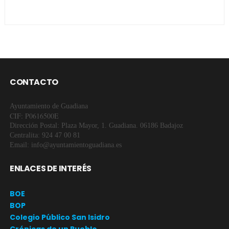
CONTACTO
Ayuntamiento de Guadiana
CIF: P0616500E
Dirección Postal: Plaza Mayor, 1. Guadiana. 06186 Badajoz
Centralita: 924 47 00 81
Email: info@ayuntamientoguadiana.es
ENLACES DE INTERÉS
BOE
BOP
Colegio Público San Isidro
Crónicas de un Pueblo