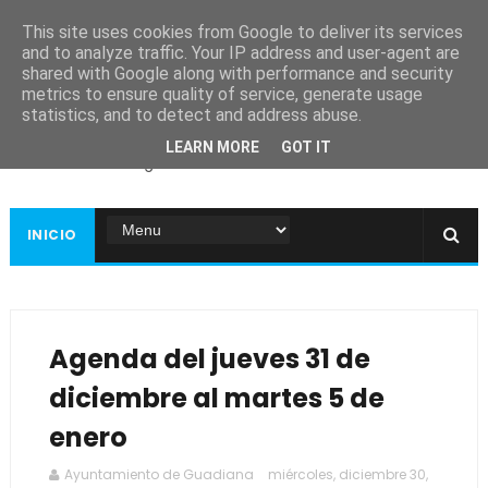
This site uses cookies from Google to deliver its services
and to analyze traffic. Your IP address and user-agent are
shared with Google along with performance and security
metrics to ensure quality of service, generate usage
Ayuntamiento de
statistics, and to detect and address abuse.
Guadiana
LEARN MORE
GOT IT
Página web oficial
INICIO
Agenda del jueves 31 de
diciembre al martes 5 de
enero
Ayuntamiento de Guadiana
miércoles, diciembre 30,