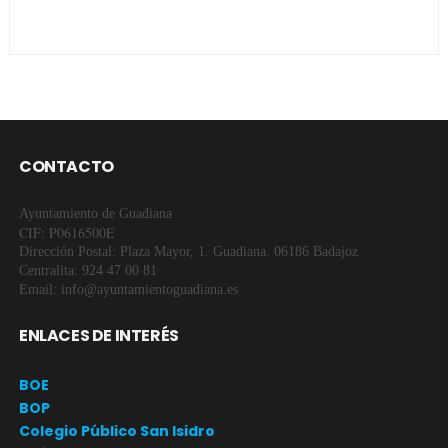
CONTACTO
Ayuntamiento de Guadiana
CIF: P0616500E
Dirección Postal: Plaza Mayor, 1. Guadiana. 06186 Badajoz
Centralita: 924 47 00 81
Email: info@ayuntamientoguadiana.es
ENLACES DE INTERÉS
BOE
BOP
Colegio Público San Isidro