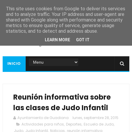
This site uses cookies from Google to deliver its services
and to analyze traffic. Your IP address and user-agent are
shared with Google along with performance and security
metrics to ensure quality of service, generate usage
Ayuntamiento de
statistics, and to detect and address abuse.
Guadiana
LEARN MORE
GOT IT
Página web oficial
INICIO
Reunión informativa sobre
las clases de Judo Infantil
Ayuntamiento de Guadiana
lunes, septiembre 28, 2015
Actividades para niños
,
Deportes
,
Escuela de Judo
,
Judo
,
Judo Infantil
,
Noticias
,
reunión informativa