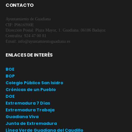
CONTACTO
Ayuntamiento de Guadiana
CIF: P0616500E
Dirección Postal: Plaza Mayor, 1. Guadiana. 06186 Badajoz
Centralita: 924 47 00 81
Email: info@ayuntamientoguadiana.es
ENLACES DE INTERÉS
BOE
BOP
Colegio Público San Isidro
Crónicas de un Pueblo
DOE
Extremadura 7 Días
Extremadura Trabaja
Guadiana Viva
Junta de Extremadura
Línea Verde Guadiana del Caudillo