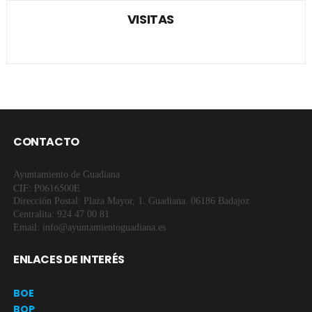
VISITAS
CONTACTO
Ayuntamiento de Guadiana
CIF: P0616500E
Dirección Postal: Plaza Mayor, 1. Guadiana. 06186 Badajoz
Centralita: 924 47 00 81
Email: info@ayuntamientoguadiana.es
ENLACES DE INTERÉS
BOE
BOP