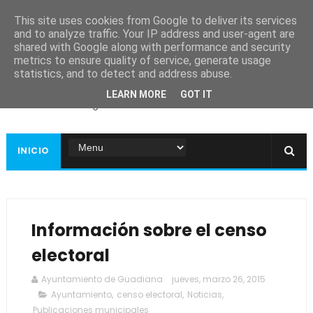
This site uses cookies from Google to deliver its services
and to analyze traffic. Your IP address and user-agent are
shared with Google along with performance and security
metrics to ensure quality of service, generate usage
Ayuntamiento de
statistics, and to detect and address abuse.
Guadiana
LEARN MORE
GOT IT
Página web oficial
INICIO
Información sobre el censo
electoral
Ayuntamiento de Guadiana
jueves, marzo 26, 2015
Ayuntamiento
,
censo electoral
,
Noticias
,
Publicaciones municipales