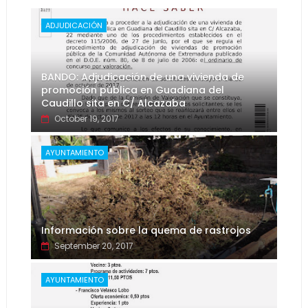
ADJUDICACIÓN
BANDO: Adjudicación de una vivienda de
promoción pública en Guadiana del
Caudillo sita en C/ Alcazaba
October 19, 2017
AYUNTAMIENTO
Información sobre la quema de rastrojos
September 20, 2017
AYUNTAMIENTO