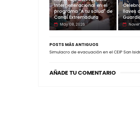
Intergeneracional en el
Celebr
programa "A tu salud" de
llaves 
Canal Extremadura
Guardia
May 08, 2026
Novem
POSTS MÁS ANTIGUOS
Simulacro de evacuación en el CEIP San Isid
AÑADE TU COMENTARIO