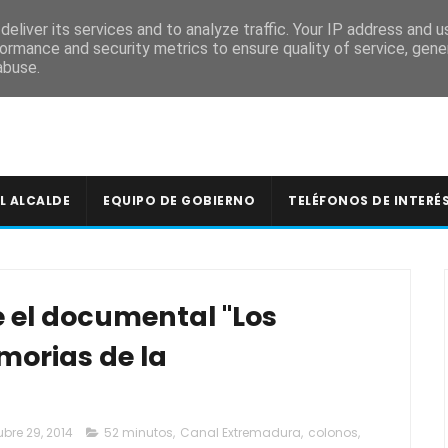
A
eliver its services and to analyze traffic. Your IP address and 
ormance and security metrics to ensure quality of service, gen
abuse.
L ALCALDE
EQUIPO DE GOBIERNO
TELÉFONOS DE INTERÉ
e el documental "Los
morias de la
ubre 29, 2014
52 minutos
,
Canal Extremadura
,
colonos
,