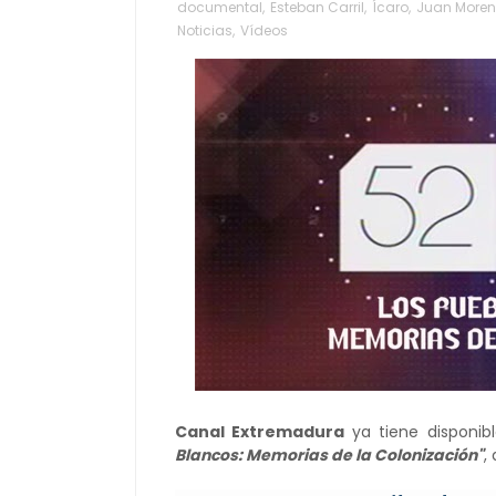
documental
,
Esteban Carril
,
Ícaro
,
Juan More
Noticias
,
Vídeos
Canal Extremadura
ya tiene disponib
Blancos: Memorias de la Colonización"
,