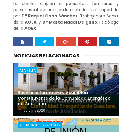
La charla, dirigida a pacientes, familiares y
personas interesadas en la materia, será impartida
por
Dª Raquel Cano Sánchez
, Trabajadora Social
de la
AOEX
, y
Dª Marta Nadal Delgado
, Psicóloga
de la
AOEX
.
NOTICIAS RELACIONADAS
ASAMBLEA
Reunión informativa y Asamblea
Constituyente de la Comunidad Energética
de Guadiana
July 14, 2026
ACTIVIDADES PARA NIÑOS