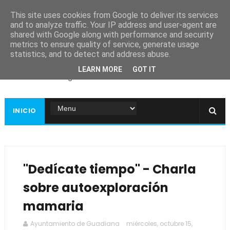
This site uses cookies from Google to deliver its services
and to analyze traffic. Your IP address and user-agent are
shared with Google along with performance and security
metrics to ensure quality of service, generate usage
Ayuntamiento de
statistics, and to detect and address abuse.
Guadiana
LEARN MORE
GOT IT
Página web oficial
INICIO
"Dedícate tiempo" - Charla
sobre autoexploración
mamaria
Ayuntamiento de Guadiana
miércoles, octubre 15,