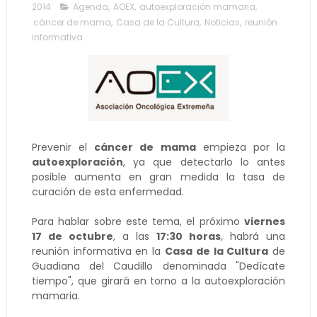
2014
Agenda
,
AOEX
,
autoexploración mamaria
,
cáncer de mama
,
Casa de la Cultura
,
Noticias
,
reunión
informativa
Prevenir el
cáncer de mama
empieza por la
autoexploración
, ya que detectarlo lo antes
posible aumenta en gran medida la tasa de
curación de esta enfermedad.
Para hablar sobre este tema, el próximo
viernes
17 de octubre
, a las
17:30 horas
, habrá una
reunión informativa en la
Casa de la Cultura
de
Guadiana del Caudillo denominada "Dedícate
tiempo", que girará en torno a la autoexploración
mamaria.