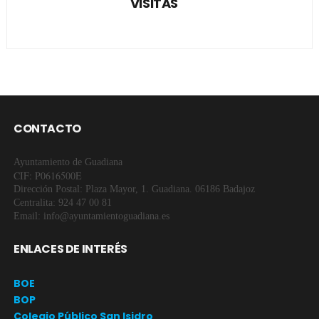
VISITAS
CONTACTO
Ayuntamiento de Guadiana
CIF: P0616500E
Dirección Postal: Plaza Mayor, 1. Guadiana. 06186 Badajoz
Centralita: 924 47 00 81
Email: info@ayuntamientoguadiana.es
ENLACES DE INTERÉS
BOE
BOP
Colegio Público San Isidro