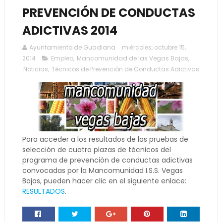
PREVENCIÓN DE CONDUCTAS
ADICTIVAS 2014
Ayuntamiento de Guadiana
miércoles, octubre 15,
2014
Empleo
,
Mancomunidad de las Vegas Bajas
,
Noticias
,
Técnicos de Prevención de Conductas Adictivas
Para acceder a los resultados de las pruebas de
selección de cuatro plazas de técnicos del
programa de prevención de conductas adictivas
convocadas por la Mancomunidad I.S.S. Vegas
Bajas, pueden hacer clic en el siguiente enlace:
RESULTADOS
.