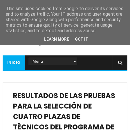
This site uses cookies from Google to deliver its services
and to analyze traffic. Your IP address and user-agent are
shared with Google along with performance and security
metrics to ensure quality of service, generate usage
Ayuntamiento de
statistics, and to detect and address abuse.
Guadiana
LEARN MORE
GOT IT
Página web oficial
INICIO
RESULTADOS DE LAS PRUEBAS
PARA LA SELECCIÓN DE
CUATRO PLAZAS DE
TÉCNICOS DEL PROGRAMA DE