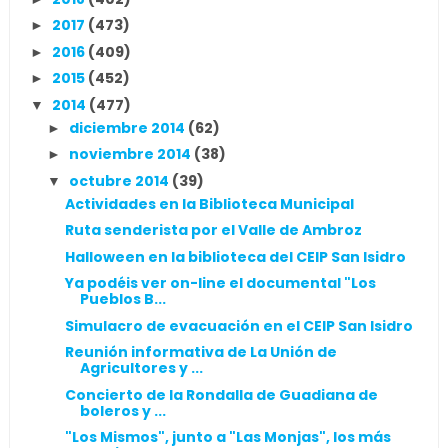
2017
(473)
►
2016
(409)
►
2015
(452)
►
2014
(477)
▼
diciembre 2014
(62)
►
noviembre 2014
(38)
►
octubre 2014
(39)
▼
Actividades en la Biblioteca Municipal
Ruta senderista por el Valle de Ambroz
Halloween en la biblioteca del CEIP San Isidro
Ya podéis ver on-line el documental "Los
Pueblos B...
Simulacro de evacuación en el CEIP San Isidro
Reunión informativa de La Unión de
Agricultores y ...
Concierto de la Rondalla de Guadiana de
boleros y ...
"Los Mismos", junto a "Las Monjas", los más