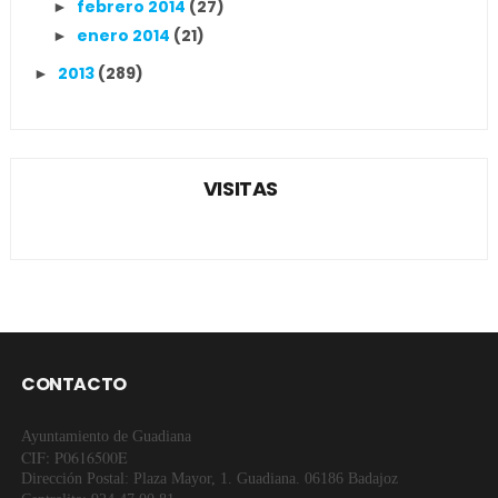
febrero 2014
(27)
►
enero 2014
(21)
►
2013
(289)
►
VISITAS
CONTACTO
Ayuntamiento de Guadiana
CIF: P0616500E
Dirección Postal: Plaza Mayor, 1. Guadiana. 06186 Badajoz