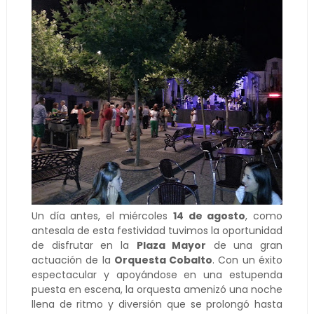
Un día antes, el miércoles
14 de agosto
, como
antesala de esta festividad tuvimos la oportunidad
de disfrutar en la
Plaza Mayor
de una gran
actuación de la
Orquesta Cobalto
. Con un éxito
espectacular y apoyándose en una estupenda
puesta en escena, la orquesta amenizó una noche
llena de ritmo y diversión que se prolongó hasta