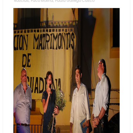
Noticias
,
Paco Molina
,
Paula Gallego Casco