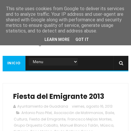
This site uses cookies from Google to deliver its services
and to analyze traffic. Your IP address and user-agent are
shared with Google along with performance and security
metrics to ensure quality of service, generate usage
Ayuntamiento de
statistics, and to detect and address abuse.
Guadiana
LEARN MORE
GOT IT
Página web oficial
INICIO
Fiesta del Emigrante 2013
Ayuntamiento de Guadiana
viernes, agosto 16, 2013
Antonio Pozo Pitel
,
Asociación de Matrimonios
,
Baile
,
Cultura
,
Fiesta del Emigrante
,
Francisco Mejías Montes
,
Grupo Orquesta Cobalto
,
Manuel Blanco Talán
,
Música
,