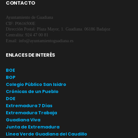
CONTACTO
Ayuntamiento de Guadiana
CIF: P0616500E
Dirección Postal: Plaza Mayor, 1. Guadiana. 06186 Badajoz
Centralita: 924 47 00 81
Email: info@ayuntamientoguadiana.es
ENLACES DE INTERÉS
BOE
BOP
Colegio Público San Isidro
Crónicas de un Pueblo
DOE
Extremadura 7 Días
Extremadura Trabaja
Guadiana Viva
Junta de Extremadura
Línea Verde Guadiana del Caudillo