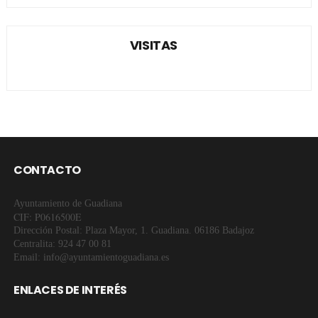
VISITAS
CONTACTO
Ayuntamiento de Guadiana
CIF: P0616500E
Dirección Postal: Plaza Mayor, 1. Guadiana. 06186 Badajoz
Centralita: 924 47 00 81
Email: info@ayuntamientoguadiana.es
ENLACES DE INTERÉS