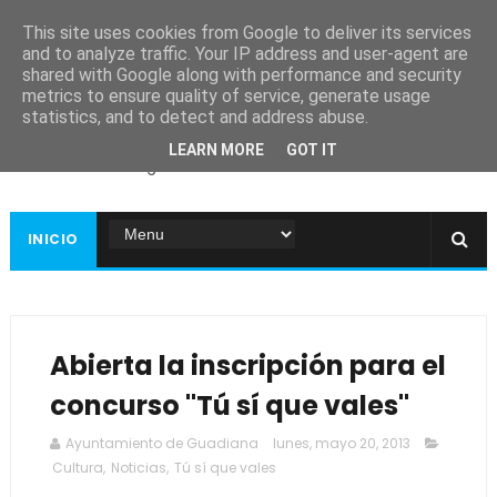
This site uses cookies from Google to deliver its services
and to analyze traffic. Your IP address and user-agent are
shared with Google along with performance and security
metrics to ensure quality of service, generate usage
Ayuntamiento de
statistics, and to detect and address abuse.
Guadiana
LEARN MORE
GOT IT
Página web oficial
INICIO
Abierta la inscripción para el
concurso "Tú sí que vales"
Ayuntamiento de Guadiana
lunes, mayo 20, 2013
Cultura
,
Noticias
,
Tú sí que vales