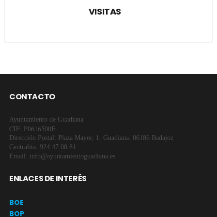
VISITAS
CONTACTO
Ayuntamiento de Guadiana
CIF: P0616500E
Dirección Postal: Plaza Mayor, 1. Guadiana. 06186 Badajoz
Centralita: 924 47 00 81
Email: info@ayuntamientoguadiana.es
ENLACES DE INTERÉS
BOE
BOP