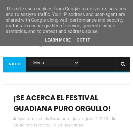
This site uses cookies from Google to deliver its services
and to analyze traffic. Your IP address and user-agent are
shared with Google along with performance and security
metrics to ensure quality of service, generate usage
Ayuntamiento de
statistics, and to detect and address abuse.
Guadiana
LEARN MORE
GOT IT
Página web oficial
INICIO
¡SE ACERCA EL FESTIVAL
GUADIANA PURO ORGULLO!
Ayuntamiento de Guadiana
jueves, julio 17, 2025
Guadiana Puro Orgullo
,
La Troya Ibiza