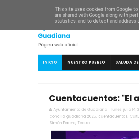
INICIO
SEDE ELECTRÓNICA
PORTAL DE TRANSPARENCI
This site uses cookies from Google to d
are shared with Google along with perf
statistics, and to detect and address 
Ayuntamiento de
Guadiana
Página web oficial
INICIO
NUESTRO PUEBLO
SALUDA DE
Cuentacuentos: "El a
Ayuntamiento de Guadiana
lunes, julio 14,
concilia guadiana 2025
,
cuentacuentos
,
Cult
Simón Ferrero
,
Teatro