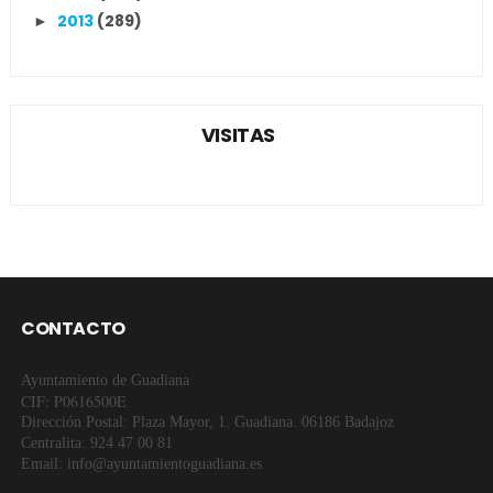
2013
(289)
►
VISITAS
CONTACTO
Ayuntamiento de Guadiana
CIF: P0616500E
Dirección Postal: Plaza Mayor, 1. Guadiana. 06186 Badajoz
Centralita: 924 47 00 81
Email: info@ayuntamientoguadiana.es