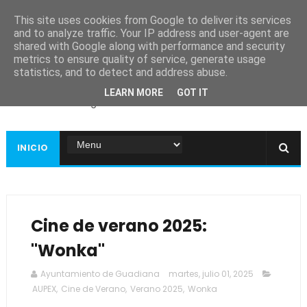
This site uses cookies from Google to deliver its services
and to analyze traffic. Your IP address and user-agent are
shared with Google along with performance and security
metrics to ensure quality of service, generate usage
Ayuntamiento de
statistics, and to detect and address abuse.
Guadiana
LEARN MORE
GOT IT
Página web oficial
INICIO
Cine de verano 2025:
"Wonka"
Ayuntamiento de Guadiana
martes, julio 01, 2025
AUPEX
,
Cine de Verano
,
Verano 2025
,
Wonka