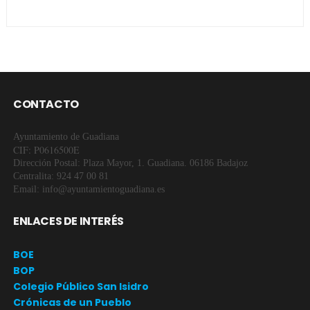
CONTACTO
Ayuntamiento de Guadiana
CIF: P0616500E
Dirección Postal: Plaza Mayor, 1. Guadiana. 06186 Badajoz
Centralita: 924 47 00 81
Email: info@ayuntamientoguadiana.es
ENLACES DE INTERÉS
BOE
BOP
Colegio Público San Isidro
Crónicas de un Pueblo