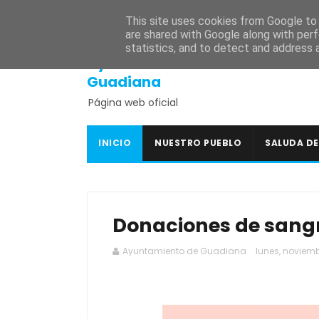
INICIO
SEDE ELECTRÓNICA
PORTAL DE TRANSPARENCI
This site uses cookies from Google to d
are shared with Google along with perf
statistics, and to detect and address 
Ayuntamiento de
Guadiana
Página web oficial
INICIO
NUESTRO PUEBLO
SALUDA DE
Donaciones de sangr
Ayuntamiento de Guadiana
lunes, noviemb