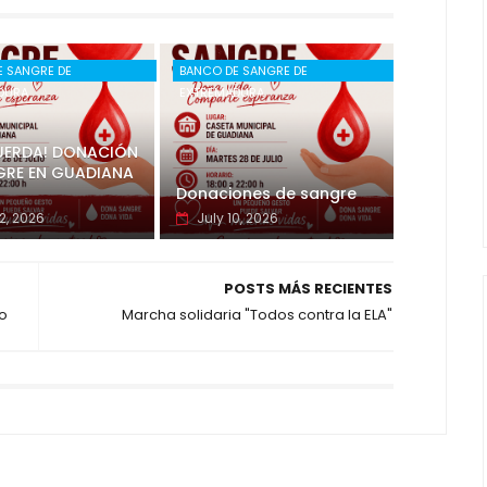
E SANGRE DE
BANCO DE SANGRE DE
DURA
EXTREMADURA
CUERDA! DONACIÓN
GRE EN GUADIANA
Donaciones de sangre
2, 2026
July 10, 2026
POSTS MÁS RECIENTES
lo
Marcha solidaria "Todos contra la ELA"