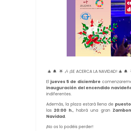
🎄 🔔 🌟 🎶 ¡SE ACERCA LA NAVIDAD! 🎄 🔔 
El
jueves 5 de diciembre
comenzaremos 
inauguración del encendido navideñ
indiferentes.
Además, la plaza estará llena de
puesto
las
20:00 h.
, habrá una gran
Zambom
Navidad
.
¡No os lo podéis perder!