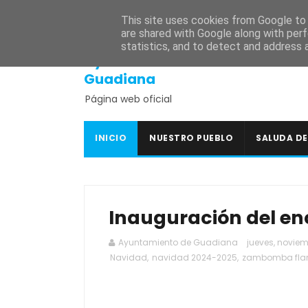
INICIO
SEDE ELECTRÓNICA
PORTAL DE TRANSPARENCI
This site uses cookies from Google to d
are shared with Google along with perf
statistics, and to detect and address 
Ayuntamiento de
Guadiana
Página web oficial
INICIO
NUESTRO PUEBLO
SALUDA DE
Inauguración del e
Ayuntamiento de Guadiana
jueves, noviem
Navidad
,
navidad 2024-2025
,
zambomba fl