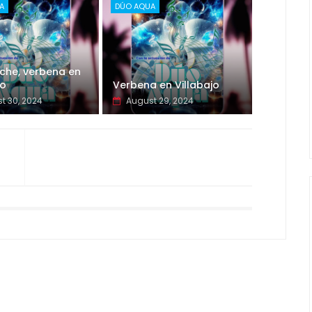
A
DÚO AQUA
che, verbena en
jo
Verbena en Villabajo
t 30, 2024
August 29, 2024