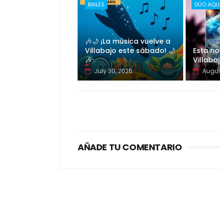
BAILES
DÚO AQU
🎶🌙 ¡La música vuelve a
Villabajo este sábado! 🌙
Esta no
🎶
Villaba
July 30, 2026
Augus
AÑADE TU COMENTARIO