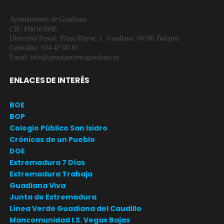
Ayuntamiento de Guadiana
CIF: P0616500E
Dirección Postal: Plaza Mayor, 1. Guadiana. 06186 Badajoz
Centralita: 924 47 00 81
Email: info@ayuntamientoguadiana.es
ENLACES DE INTERÉS
BOE
BOP
Colegio Público San Isidro
Crónicas de un Pueblo
DOE
Extremadura 7 Días
Extremadura Trabaja
Guadiana Viva
Junta de Extremadura
Línea Verde Guadiana del Caudillo
Mancomunidad I.S. Vegas Bajas