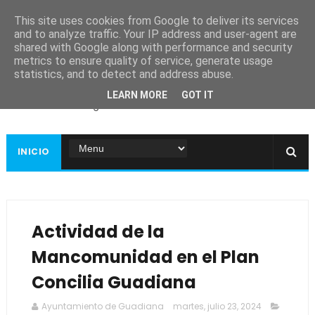
This site uses cookies from Google to deliver its services
and to analyze traffic. Your IP address and user-agent are
shared with Google along with performance and security
metrics to ensure quality of service, generate usage
Ayuntamiento de
statistics, and to detect and address abuse.
Guadiana
LEARN MORE
GOT IT
Página web oficial
INICIO
Actividad de la
Mancomunidad en el Plan
Concilia Guadiana
Ayuntamiento de Guadiana
martes, julio 23, 2024