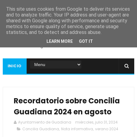
This site uses cookies from Google to deliver its services
and to analyze traffic. Your IP address and user-agent are
shared with Google along with performance and security
metrics to ensure quality of service, generate usage
Ayuntamiento de
statistics, and to detect and address abuse.
Guadiana
LEARN MORE
GOT IT
Página web oficial
INICIO
Recordatorio sobre Concilia
Guadiana 2024 en agosto
Ayuntamiento de Guadiana
miércoles, julio 31, 2024
Concilia Guadiana
,
Nota informativa
,
verano 2024