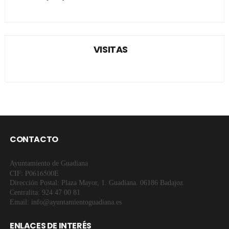
VISITAS
CONTACTO
Ayuntamiento de Guadiana
CIF: P0616500E
Dirección Postal: Plaza Mayor, 1. Guadiana. 06186 Badajoz
Centralita: 924 47 00 81
Email: info@ayuntamientoguadiana.es
ENLACES DE INTERÉS