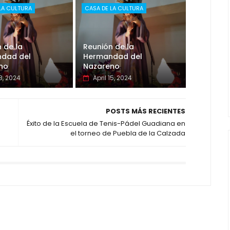
LA CULTURA
CASA DE LA CULTURA
 de la
Reunión de la
dad del
Hermandad del
no
Nazareno
18, 2024
April 15, 2024
POSTS MÁS RECIENTES
Éxito de la Escuela de Tenis-Pádel Guadiana en
el torneo de Puebla de la Calzada