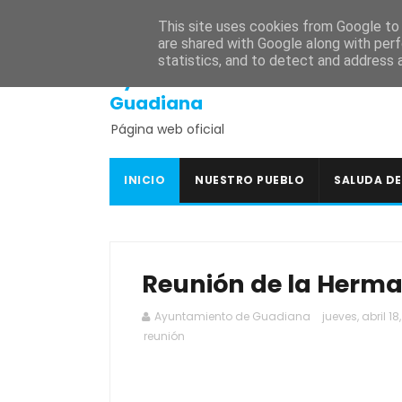
INICIO
SEDE ELECTRÓNICA
PORTAL DE TRANSPARENCI
This site uses cookies from Google to d
are shared with Google along with perf
statistics, and to detect and address 
Ayuntamiento de
Guadiana
Página web oficial
INICIO
NUESTRO PUEBLO
SALUDA DE
Reunión de la Herm
Ayuntamiento de Guadiana
jueves, abril 18
reunión