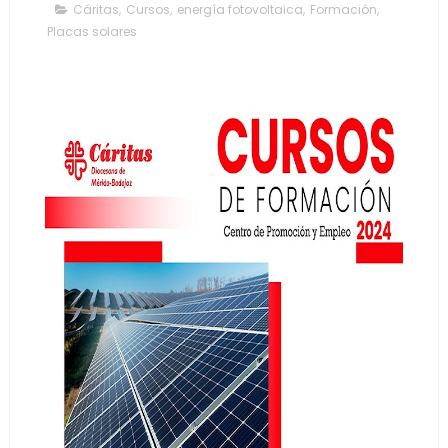
Cáritas
,
Cursos
,
energía fotovoltaica
,
Formación
,
Placas solares