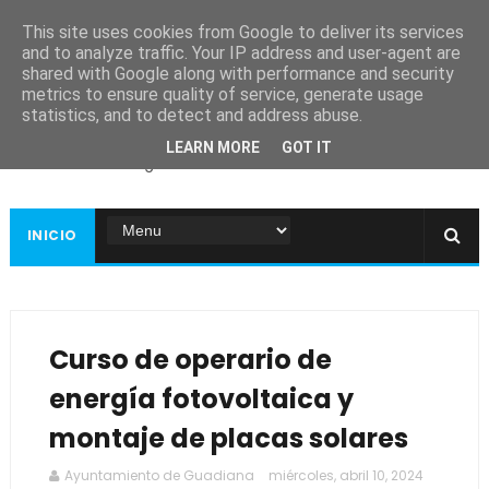
This site uses cookies from Google to deliver its services
and to analyze traffic. Your IP address and user-agent are
shared with Google along with performance and security
metrics to ensure quality of service, generate usage
Ayuntamiento de
statistics, and to detect and address abuse.
Guadiana
LEARN MORE
GOT IT
Página web oficial
INICIO
Curso de operario de
energía fotovoltaica y
montaje de placas solares
Ayuntamiento de Guadiana
miércoles, abril 10, 2024