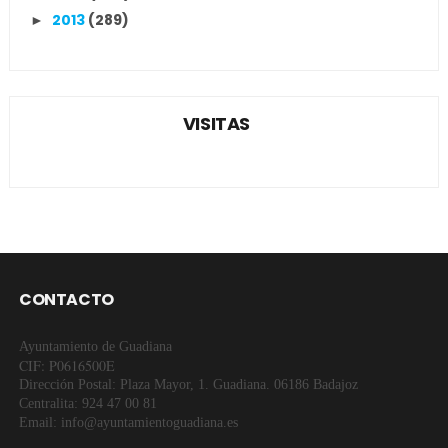
2013
(289)
►
VISITAS
CONTACTO
Ayuntamiento de Guadiana
CIF: P0616500E
Dirección Postal: Plaza Mayor, 1. Guadiana. 06186 Badajoz
Centralita: 924 47 00 81
Email: info@ayuntamientoguadiana.es