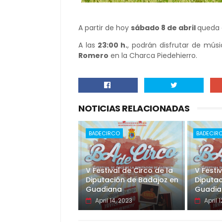
A partir de hoy
sábado 8 de abril
queda a
A las
23:00 h.
, podrán disfrutar de mús
Romero
en la Charca Piedehierro.
NOTICIAS RELACIONADAS
BADECIRCO
BADECIR
V Festival de Circo de la
V Festi
Diputación de Badajoz en
Diputac
Guadiana
Guadia
April 14, 2023
April 