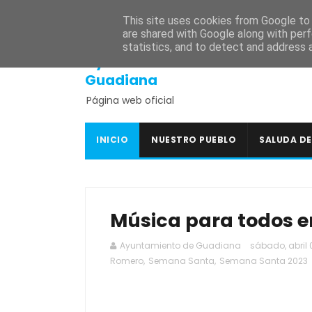
INICIO
SEDE ELECTRÓNICA
PORTAL DE TRANSPARENCI
This site uses cookies from Google to d
are shared with Google along with perf
statistics, and to detect and address 
Ayuntamiento de
Guadiana
Página web oficial
INICIO
NUESTRO PUEBLO
SALUDA DE
Música para todos en
Ayuntamiento de Guadiana
sábado, abril 
Romero
,
Semana Santa
,
Semana Santa 2023