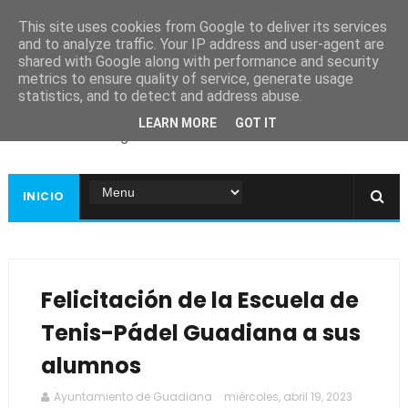
This site uses cookies from Google to deliver its services
and to analyze traffic. Your IP address and user-agent are
shared with Google along with performance and security
metrics to ensure quality of service, generate usage
Ayuntamiento de
statistics, and to detect and address abuse.
Guadiana
LEARN MORE
GOT IT
Página web oficial
INICIO
Felicitación de la Escuela de
Tenis-Pádel Guadiana a sus
alumnos
Ayuntamiento de Guadiana
miércoles, abril 19, 2023