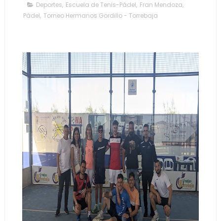
Deportes
,
Escuela de Tenis-Pádel
,
Fran Mendoza
,
Pádel
,
Torneo Hermanos Gordillo - Torrebaja