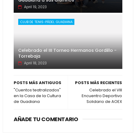
Guadiana a sus alumnos
April 19, 2023
CLUB DE TENIS-PÁDEL GUADIANA
Celebrado el III Torneo Hermanos Gordillo -
Torrebaja
April 18, 2023
POSTS MÁS ANTIGUOS
POSTS MÁS RECIENTES
"Cuentos teatralizados"
Celebrado el VIII
en la Casa de la Cultura
Encuentro Deportivo
de Guadiana
Solidario de AOEX
AÑADE TU COMENTARIO