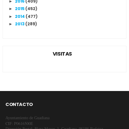
2016
(409)
►
2015
(452)
►
2014
(477)
►
2013
(289)
►
VISITAS
CONTACTO
Ayuntamiento de Guadiana
CIF: P0616500E
Dirección Postal: Plaza Mayor, 1. Guadiana. 06186 Badajoz