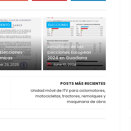
IENTO
ELECCIONES
Resultado de las
Elecciones
Elecciones Europeas
micas
2024 en Guadiana
er 29, 2025
June 10, 2024
POSTS MÁS RECIENTES
Unidad móvil de ITV para ciclomotores,
motocicletas, tractores, remolques y
maquinaria de obra