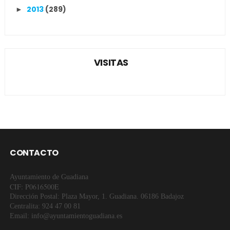
2013
(289)
►
VISITAS
CONTACTO
Ayuntamiento de Guadiana
CIF: P0616500E
Dirección Postal: Plaza Mayor, 1. Guadiana. 06186 Badajoz
Centralita: 924 47 00 81
Email: info@ayuntamientoguadiana.es