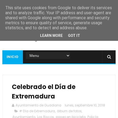
This site uses cookies from Google to deliver its services
and to analyze traffic. Your IP address and user-agent are
shared with Google along with performance and security
metrics to ensure quality of service, generate usage
Ayuntamiento de
statistics, and to detect and address abuse.
Guadiana
LEARN MORE
GOT IT
Página web oficial
INICIO
Celebrado el Día de
Extremadura
Ayuntamiento de Guadiana
lunes, septiembre 10, 2018
# Día de Extremadura
,
álbum de fotos
,
Ayuntamiento
,
Los Riscos
,
paseo en bicicleta
,
Policía